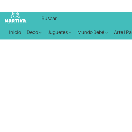
Inicio
Deco
Juguetes
Mundo Bebé
Arte | P