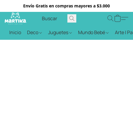
Envío Gratis en compras mayores a $3.000
Inicio
Deco
Juguetes
Mundo Bebé
Arte | P