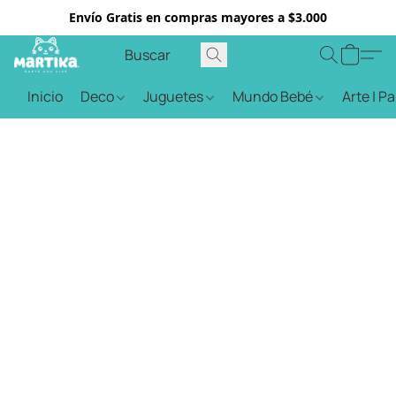
Envío Gratis en compras mayores a $3.000
Inicio
Deco
Juguetes
Mundo Bebé
Arte | P