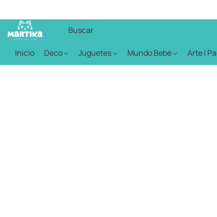
Inicio
Deco
Juguetes
Mundo Bebé
Arte | P