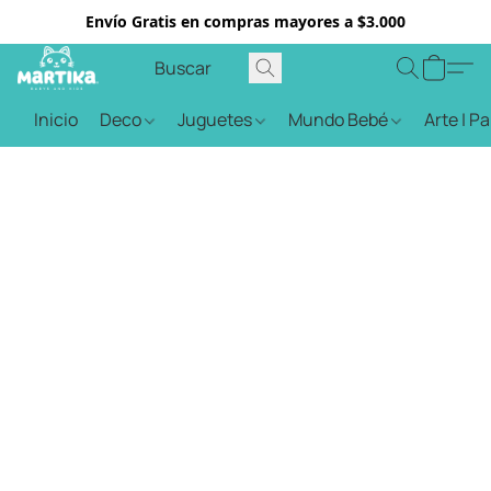
Envío Gratis en compras mayores a $3.000
Inicio
Deco
Juguetes
Mundo Bebé
Arte | P