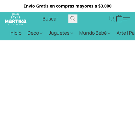
Envío Gratis en compras mayores a $3.000
Inicio
Deco
Juguetes
Mundo Bebé
Arte | P