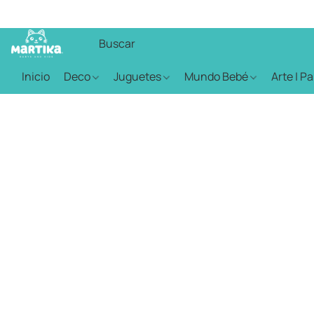
Inicio
Deco
Juguetes
Mundo Bebé
Arte | P