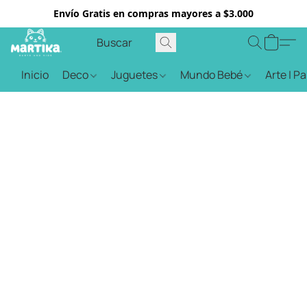
Envío Gratis en compras mayores a $3.000
Inicio
Deco
Juguetes
Mundo Bebé
Arte | P