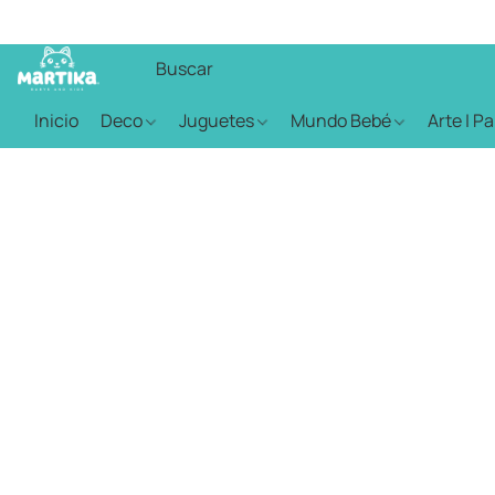
Inicio
Deco
Juguetes
Mundo Bebé
Arte | P