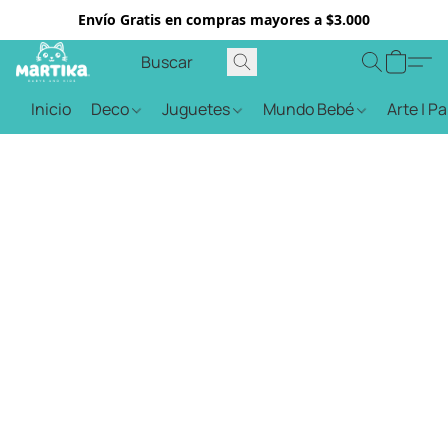
Envío Gratis en compras mayores a $3.000
Inicio
Deco
Juguetes
Mundo Bebé
Arte | P