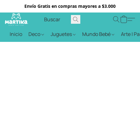
Envío Gratis en compras mayores a $3.000
Inicio
Deco
Juguetes
Mundo Bebé
Arte | P