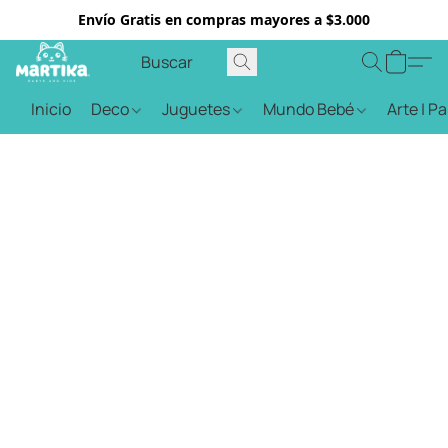
Envío Gratis en compras mayores a $3.000
Inicio
Deco
Juguetes
Mundo Bebé
Arte | P