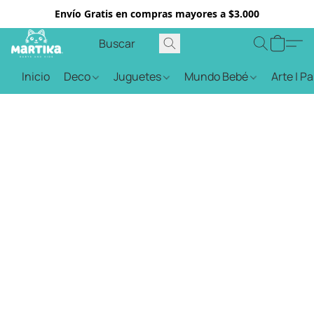
Envío Gratis en compras mayores a $3.000
Inicio
Deco
Juguetes
Mundo Bebé
Arte | P