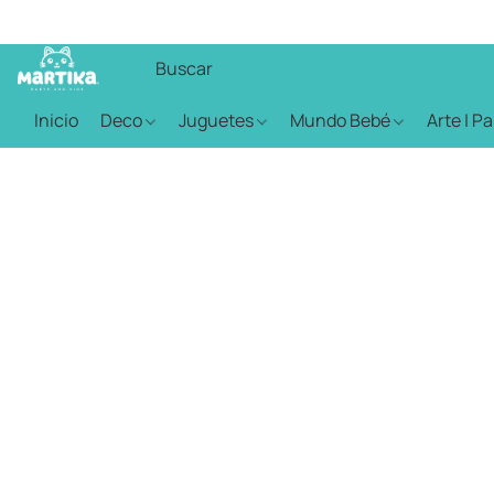
Inicio
Deco
Juguetes
Mundo Bebé
Arte | P