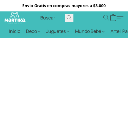
Envío Gratis en compras mayores a $3.000
Inicio
Deco
Juguetes
Mundo Bebé
Arte | P