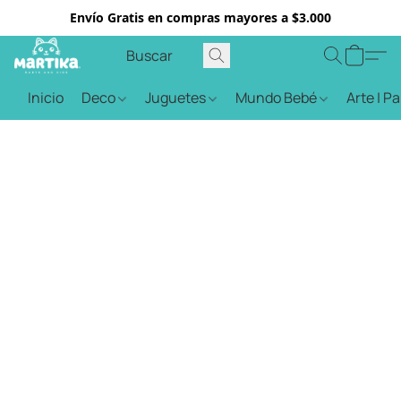
Envío Gratis en compras mayores a $3.000
Inicio
Deco
Juguetes
Mundo Bebé
Arte | P