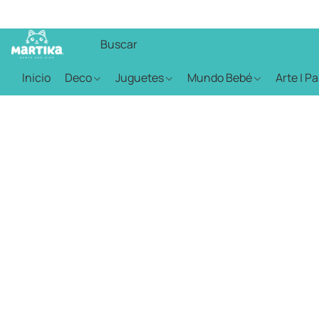
Inicio
Deco
Juguetes
Mundo Bebé
Arte | P