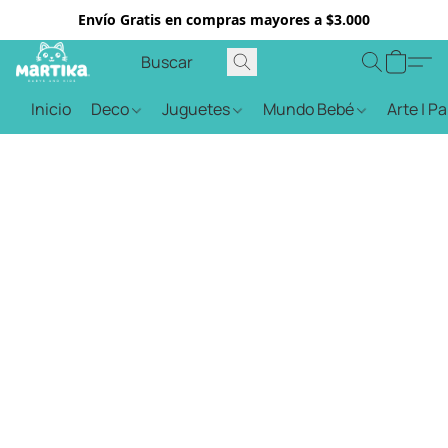
Envío Gratis en compras mayores a $3.000
Inicio
Deco
Juguetes
Mundo Bebé
Arte | P