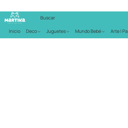
Inicio
Deco
Juguetes
Mundo Bebé
Arte | P