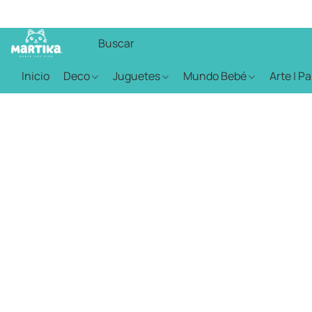
Inicio
Deco
Juguetes
Mundo Bebé
Arte | P