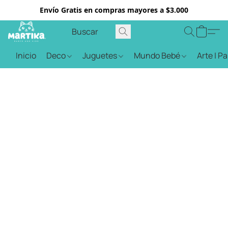
Envío Gratis en compras mayores a $3.000
Inicio
Deco
Juguetes
Mundo Bebé
Arte | P