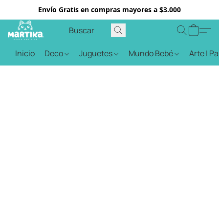
Envío Gratis en compras mayores a $3.000
Inicio
Deco
Juguetes
Mundo Bebé
Arte | P