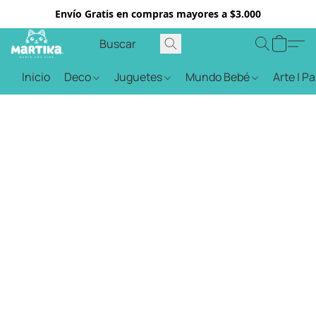
Envío Gratis en compras mayores a $3.000
Inicio
Deco
Juguetes
Mundo Bebé
Arte | P