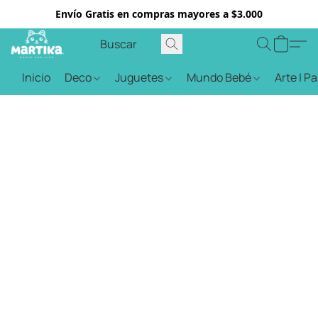
Envío Gratis en compras mayores a $3.000
Inicio
Deco
Juguetes
Mundo Bebé
Arte | P