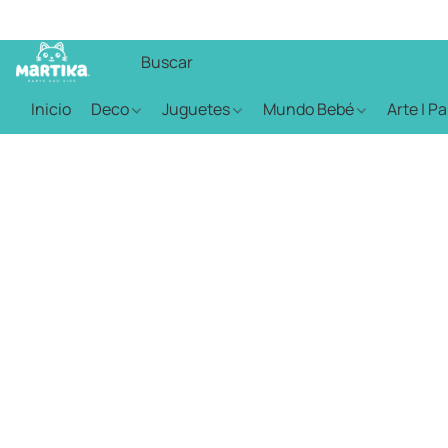
Inicio
Deco
Juguetes
Mundo Bebé
Arte | P