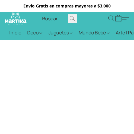
Envío Gratis en compras mayores a $3.000
Inicio
Deco
Juguetes
Mundo Bebé
Arte | P