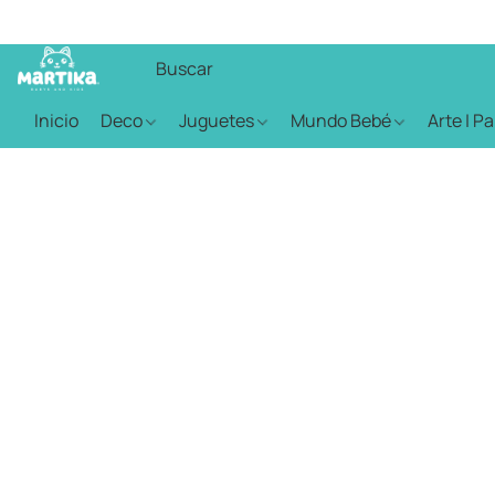
Inicio
Deco
Juguetes
Mundo Bebé
Arte | P