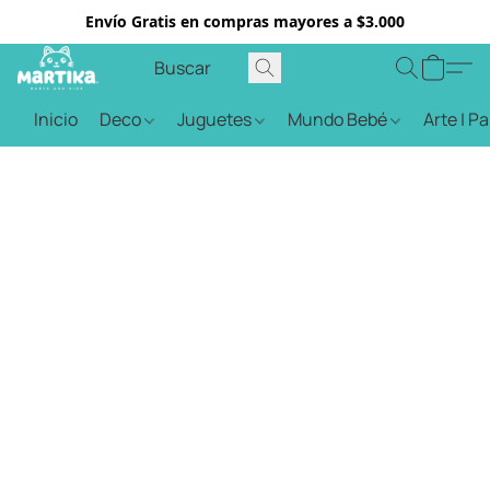
Envío Gratis en compras mayores a $3.000
Inicio
Deco
Juguetes
Mundo Bebé
Arte | P