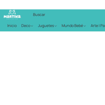
Inicio
Deco
Juguetes
Mundo Bebé
Arte | P