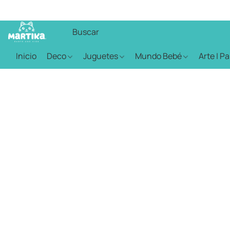
Inicio
Deco
Juguetes
Mundo Bebé
Arte | P