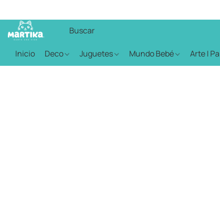
Inicio
Deco
Juguetes
Mundo Bebé
Arte | P