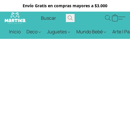
Envío Gratis en compras mayores a $3.000
Inicio
Deco
Juguetes
Mundo Bebé
Arte | P