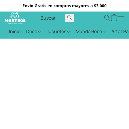
Envío Gratis en compras mayores a $3.000
Inicio
Deco
Juguetes
Mundo Bebé
Arte | P