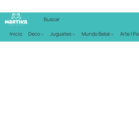
Inicio
Deco
Juguetes
Mundo Bebé
Arte | P