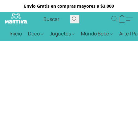
Envío Gratis en compras mayores a $3.000
Inicio
Deco
Juguetes
Mundo Bebé
Arte | P