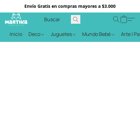
Envío Gratis en compras mayores a $3.000
Inicio
Deco
Juguetes
Mundo Bebé
Arte | P