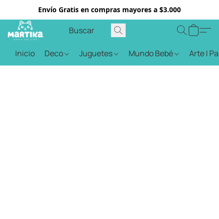
Envío Gratis en compras mayores a $3.000
Inicio
Deco
Juguetes
Mundo Bebé
Arte | P