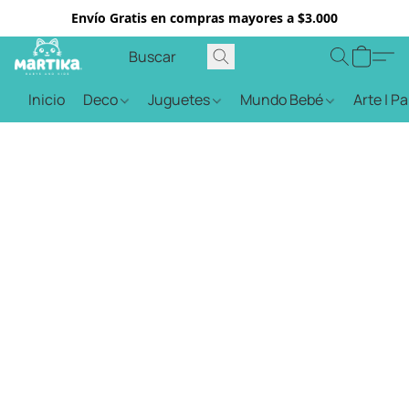
Envío Gratis en compras mayores a $3.000
Inicio
Deco
Juguetes
Mundo Bebé
Arte | P