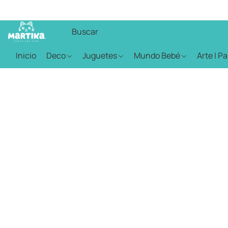
Inicio
Deco
Juguetes
Mundo Bebé
Arte | P