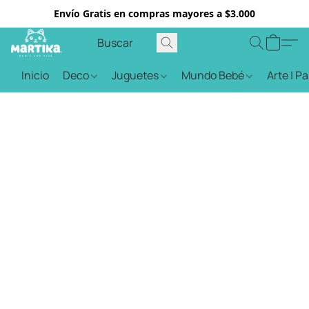
Envío Gratis en compras mayores a $3.000
Inicio
Deco
Juguetes
Mundo Bebé
Arte | P