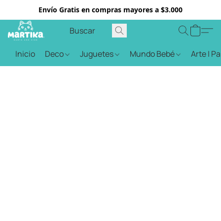
Envío Gratis en compras mayores a $3.000
Inicio
Deco
Juguetes
Mundo Bebé
Arte | P