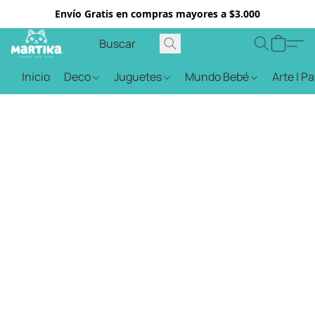
Envío Gratis en compras mayores a $3.000
Inicio
Deco
Juguetes
Mundo Bebé
Arte | P