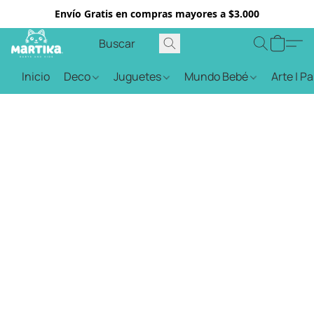
Envío Gratis en compras mayores a $3.000
Inicio
Deco
Juguetes
Mundo Bebé
Arte | P