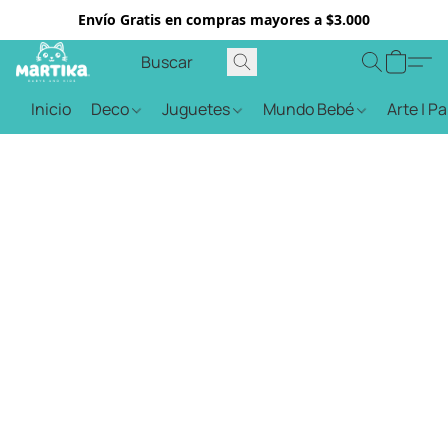
Envío Gratis en compras mayores a $3.000
Inicio
Deco
Juguetes
Mundo Bebé
Arte | P