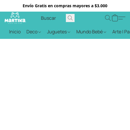
Envío Gratis en compras mayores a $3.000
Inicio
Deco
Juguetes
Mundo Bebé
Arte | P