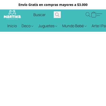
Envío Gratis en compras mayores a $3.000
Inicio
Deco
Juguetes
Mundo Bebé
Arte | P