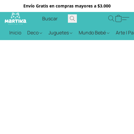
Envío Gratis en compras mayores a $3.000
Inicio
Deco
Juguetes
Mundo Bebé
Arte | P