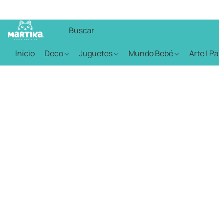
Inicio
Deco
Juguetes
Mundo Bebé
Arte | P