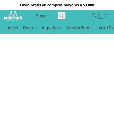
Envío Gratis en compras mayores a $3.000
Inicio
Deco
Juguetes
Mundo Bebé
Arte | P