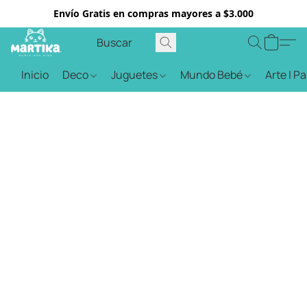
Envío Gratis en compras mayores a $3.000
Inicio
Deco
Juguetes
Mundo Bebé
Arte | P